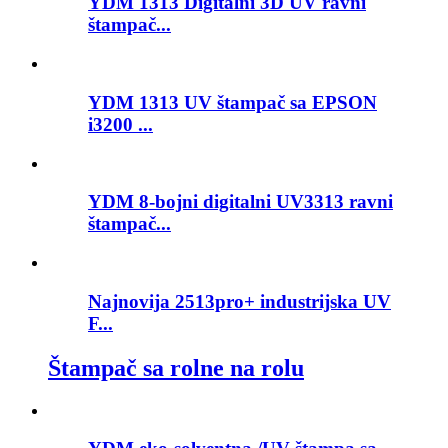
YDM 1313 Digitalni 3D UV ravni
štampač...
YDM 1313 UV štampač sa EPSON
i3200 ...
YDM 8-bojni digitalni UV3313 ravni
štampač...
Najnovija 2513pro+ industrijska UV
F...
Štampač sa rolne na rolu