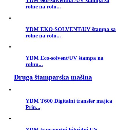
YDM eko-solventna /UV štampa sa
rolne na rolu...
YDM EKO-SOLVENT/UV štampa sa
rolne na rolu...
YDM Eco-solvent/UV štampa na
rolnu...
Druga štamparska mašina
YDM T600 Digitalni transfer majica
Prin...
YDM transportni hibridni UV