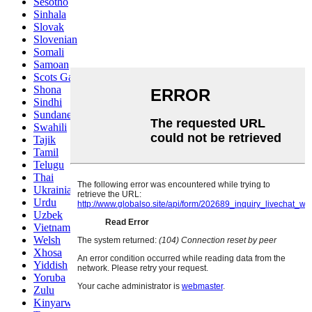
Sesotho
Sinhala
Slovak
Slovenian
Somali
Samoan
Scots Gaelic
Shona
Sindhi
Sundanese
Swahili
Tajik
Tamil
Telugu
Thai
Ukrainian
Urdu
Uzbek
Vietnamese
Welsh
Xhosa
Yiddish
Yoruba
Zulu
Kinyarwanda