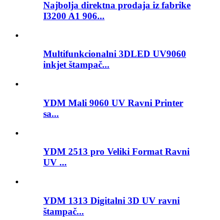
Najbolja direktna prodaja iz fabrike
I3200 A1 906...
Multifunkcionalni 3DLED UV9060
inkjet štampač...
YDM Mali 9060 UV Ravni Printer
sa...
YDM 2513 pro Veliki Format Ravni
UV ...
YDM 1313 Digitalni 3D UV ravni
štampač...