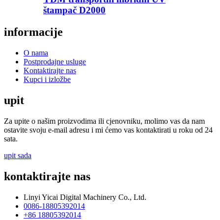
štampač D2000
informacije
O nama
Postprodajne usluge
Kontaktirajte nas
Kupci i izložbe
upit
Za upite o našim proizvodima ili cjenovniku, molimo vas da nam
ostavite svoju e-mail adresu i mi ćemo vas kontaktirati u roku od 24
sata.
upit sada
kontaktirajte nas
Linyi Yicai Digital Machinery Co., Ltd.
0086-18805392014
+86 18805392014