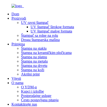
Dom
Proizvodi
UV ravni štampač
UV štampač širokog formata
UV štampač malog formata
Štampač sa rolne na rolu
Druga štamparska mašina
Primjena
Štampa na staklu
Štampa na keramičkim pločicama
Štampa na platnu
Štampa na metalu
Štampa na drvetu
Štampa na koži
Akrilni print
Vijesti
O nama
O YDM-u
Kupci i izložbe
Postprodajne usluge
Često postavljana pitanja
Kontaktirajte nas