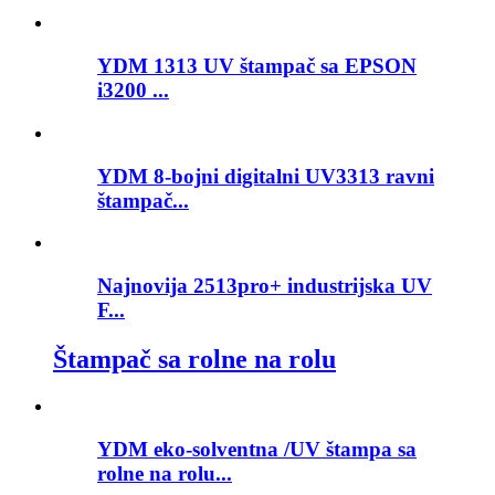
YDM 1313 UV štampač sa EPSON
i3200 ...
YDM 8-bojni digitalni UV3313 ravni
štampač...
Najnovija 2513pro+ industrijska UV
F...
Štampač sa rolne na rolu
YDM eko-solventna /UV štampa sa
rolne na rolu...