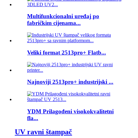
Multifunkcionalni uređaj po
fabričkim cijenama...
Veliki format 2513pro+ Flatb...
Najnoviji 2513pro+ industrijski ...
YDM Prilagođeni visokokvalitetni
fla...
UV ravni štampač