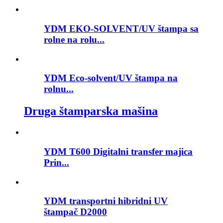
YDM EKO-SOLVENT/UV štampa sa
rolne na rolu...
YDM Eco-solvent/UV štampa na
rolnu...
Druga štamparska mašina
YDM T600 Digitalni transfer majica
Prin...
YDM transportni hibridni UV
štampač D2000