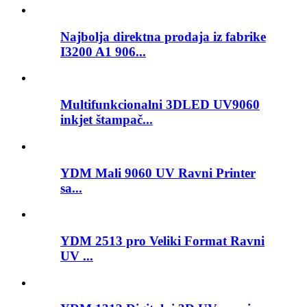
Najbolja direktna prodaja iz fabrike
I3200 A1 906...
Multifunkcionalni 3DLED UV9060
inkjet štampač...
YDM Mali 9060 UV Ravni Printer
sa...
YDM 2513 pro Veliki Format Ravni
UV ...