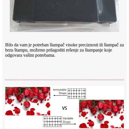
Bilo da vam je potreban štampač visoke preciznosti ili štampač za
brzu štampu, možemo prilagoditi rešenje za štampanje koje
odgovara vašim potrebama.