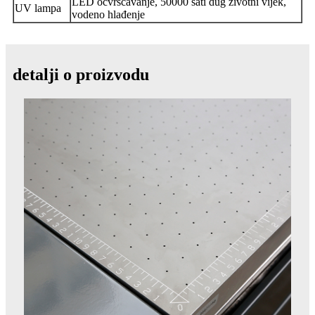
LED očvršćavanje, 50000 sati dug životni vijek,
UV lampa
vodeno hlađenje
detalji o proizvodu