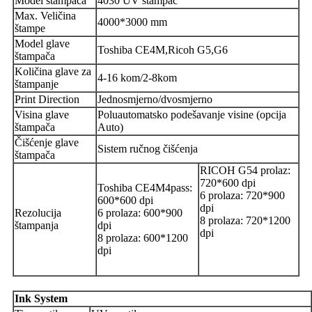
Model štampača
4030 UV štampač
Max. Veličina
4000*3000 mm
štampe
Model glave
Toshiba CE4M,Ricoh G5,G6
štampača
Količina glave za
4-16 kom/2-8kom
štampanje
Print Direction
Jednosmjerno/dvosmjerno
Visina glave
Poluautomatsko podešavanje visine (opcija
štampača
Auto)
Čišćenje glave
Sistem ručnog čišćenja
štampača
RICOH G54 prolaz:
720*600 dpi
Toshiba CE4M4pass:
6 prolaza: 720*900
600*600 dpi
dpi
Rezolucija
6 prolaza: 600*900
8 prolaza: 720*1200
štampanja
dpi
dpi
8 prolaza: 600*1200
dpi
Ink System