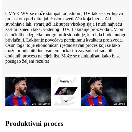
CMYK WV se može štampati odjednom, UV lak se stvrdnjava
prolaskom pod ultraljubičastom svetlošću koja brzo suši i
stvrdnjava lak, stvarajući lak super visokog sjaja i nudi najveću
zaštitu između laka, vodenog i UV. Lakiranje proizvoda UV-om
će učiniti da izgleda mnogo profesionalnije, kao i da bude mnogo
privlačniji. Lakiranje povećava percipiranu kvalitetu proizvoda.
Osim toga, to je ekonomičan i jednostavan proces koji se lako
može primijeniti dodavanjem točkastih završnih obrada ili
dodatnih procesa na cijeli list. Može se manipulisati kako bi se
postigao željeni rezultat
Produktivni proces