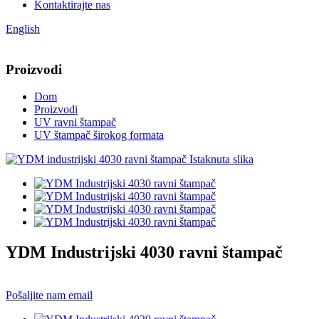
Kontaktirajte nas
English
Proizvodi
Dom
Proizvodi
UV ravni štampač
UV štampač širokog formata
YDM Industrijski 4030 ravni štampač
Pošaljite nam email