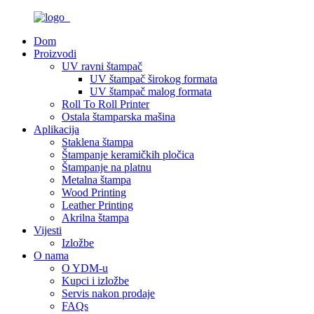
Dom
Proizvodi
UV ravni štampač
UV štampač širokog formata
UV štampač malog formata
Roll To Roll Printer
Ostala štamparska mašina
Aplikacija
Staklena štampa
Štampanje keramičkih pločica
Štampanje na platnu
Metalna štampa
Wood Printing
Leather Printing
Akrilna štampa
Vijesti
Izložbe
O nama
O YDM-u
Kupci i izložbe
Servis nakon prodaje
FAQs