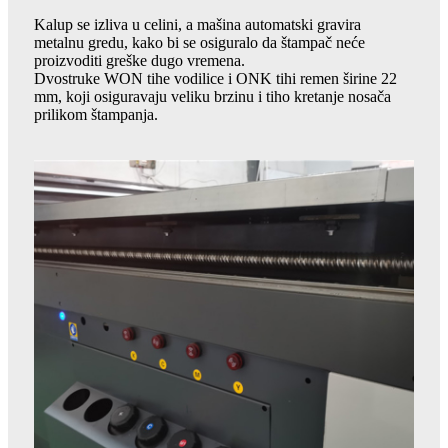
Kalup se izliva u celini, a mašina automatski gravira
metalnu gredu, kako bi se osiguralo da štampač neće
proizvoditi greške dugo vremena.
Dvostruke WON tihe vodilice i ONK tihi remen širine 22
mm, koji osiguravaju veliku brzinu i tiho kretanje nosača
prilikom štampanja.