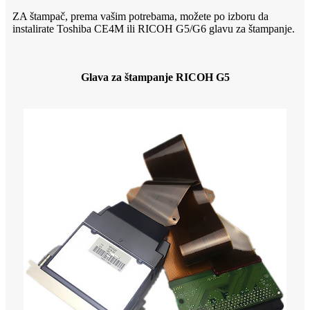
ZA štampač, prema vašim potrebama, možete po izboru da
instalirate Toshiba CE4M ili RICOH G5/G6 glavu za štampanje.
Glava za štampanje RICOH G5