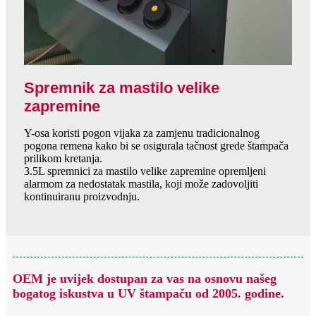
Spremnik za mastilo velike
zapremine
Y-osa koristi pogon vijaka za zamjenu tradicionalnog
pogona remena kako bi se osigurala tačnost grede štampača
prilikom kretanja.
3.5L spremnici za mastilo velike zapremine opremljeni
alarmom za nedostatak mastila, koji može zadovoljiti
kontinuiranu proizvodnju.
OEM je uvijek dostupan za vas na osnovu našeg
bogatog iskustva u UV štampaču od 2005. godine.