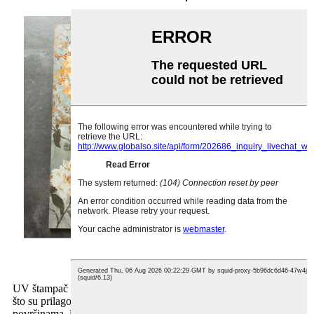
Keramička štampa
UV štampač se uglavnom koristi za štampanje na stvarima kao
što su prilagođeni proizvodi i drugi predmeti sa ravnim
površinama. UV ima širok spektar podloga na kojima se može